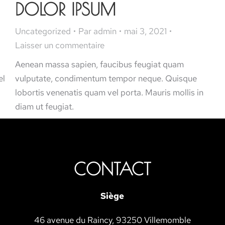
DOLOR IPSUM
Uncategorized
Par
admin
mai 3, 2021
Laisser un commentaire
Aenean massa sapien, faucibus feugiat quam
el
vulputate, condimentum tempor neque. Quisque
lobortis venenatis quam vel porta. Mauris mollis in
diam ut feugiat.
CONTACT
Siège
46 avenue du Raincy, 93250 Villemomble