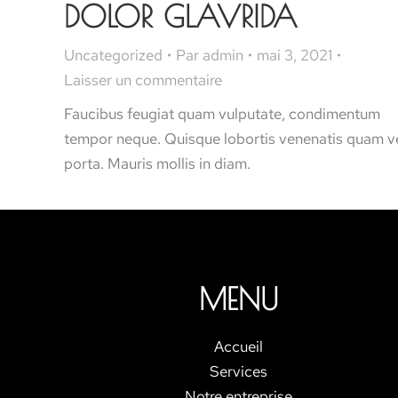
DOLOR GLAVRIDA
Uncategorized
Par
admin
mai 3, 2021
Laisser un commentaire
Faucibus feugiat quam vulputate, condimentum
tempor neque. Quisque lobortis venenatis quam v
porta. Mauris mollis in diam.
MENU
Accueil
Services
Notre entreprise