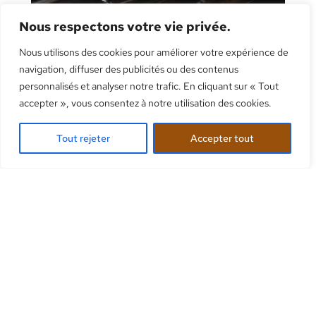
Nous respectons votre vie privée.
Nous utilisons des cookies pour améliorer votre expérience de
navigation, diffuser des publicités ou des contenus
personnalisés et analyser notre trafic. En cliquant sur « Tout
accepter », vous consentez à notre utilisation des cookies.
Tout rejeter
Accepter tout
UT TEMPOR
CONSECTETUR
GRAVIDA.
Nulla egestas aliquet leo, eget sagittis elit
faucibus ac. Aenean tempus nisl est, eget
cursus massa pulvinar et. Morbi sed dapibus