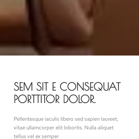
SEM SIT E CONSEQUAT
PORTTITOR DOLOR.
Pellentesque iaculis libero sed sapien laoreet,
vitae ullamcorper elit lobortis. Nulla aliquet
tellus vel ex semper