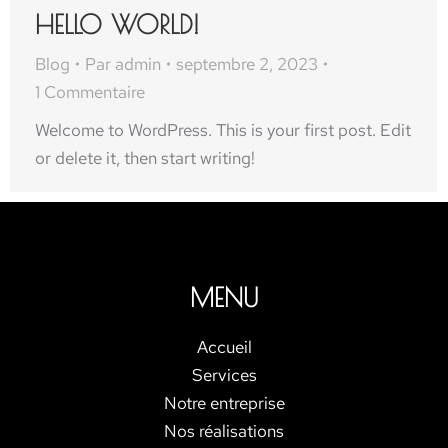
HELLO WORLD!
Blog
Par
admin
septembre 2, 2023
1 Commentaire
Welcome to WordPress. This is your first post. Edit
or delete it, then start writing!
MENU
Accueil
Services
Notre entreprise
Nos réalisations