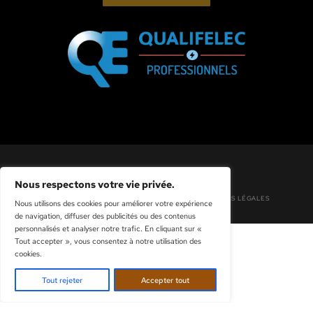
Bureau et Atelier
121 avenue de Rosny, 93250 Villemomb
📞
09 84 07 07 37
📧
contact@aklactivites.fr
NOS RÉSEAUX
LANCEZ VOTRE PROJET
DEMANDER UN DEVIS